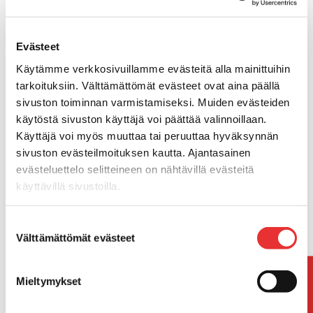
Miten voimme liikuttaa?
Evästeet
Käytämme verkkosivuillamme evästeitä alla mainittuihin
Huhtala Logistics palvelee
tarkoituksiin. Välttämättömät evästeet ovat aina päällä
keskusliikkeitä ja teollisuutta
sivuston toiminnan varmistamiseksi. Muiden evästeiden
logistiikkapalveluin, joiden ydintä ovat
käytöstä sivuston käyttäjä voi päättää valinnoillaan.
kuljetukset, sisälogistiikka, varastointi ja
Käyttäjä voi myös muuttaa tai peruuttaa hyväksynnän
lähettitoiminta. Kehittyvän ja kasvavan
sivuston evästeilmoituksen kautta. Ajantasainen
koneistomme moottorina ovat
evästeluettelo selitteineen on nähtävillä evästeitä
perheyrityksen arvot.
käyttävillä sivustoilla.
OTA YHTEYTTÄ ›
Suostumuksen
Välttämättömät evästeet
valinta
Asiakaspalaute
Mieltymykset