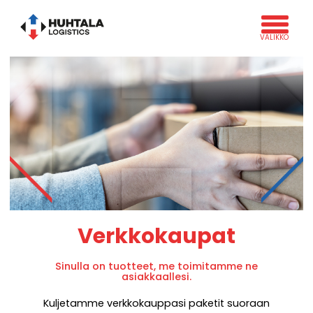
Verkkokaupat
Sinulla on tuotteet, me toimitamme ne
asiakkaallesi.
Kuljetamme verkkokauppasi paketit suoraan