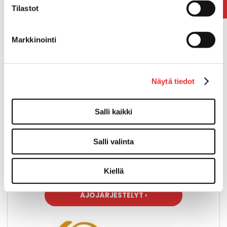
Tilastot
Markkinointi
› Kuljetus
› Sisälogistiikka
Näytä tiedot
› Varastointi
› Verkkokaupat
› Rekrytointi
› Yhteystiedot
Salli kaikki
› Asiakaspalaute
›
Whistleblowing
Salli valinta
› Tietosuojaseloste
› Sopimus henkilötietojen käsittelystä
(dpa)
Kiellä
AJOJÄRJESTELYT ›