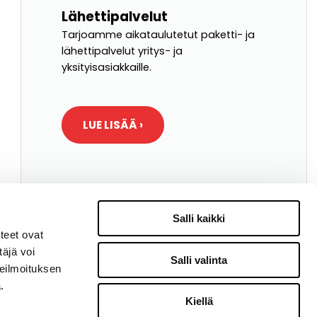
Lähettipalvelut
Tarjoamme aikataulutetut paketti- ja
lähettipalvelut yritys- ja
yksityisasiakkaille.
LUE LISÄÄ ›
Salli kaikki
teet ovat
äjä voi
Salli valinta
teilmoituksen
.
Kiellä