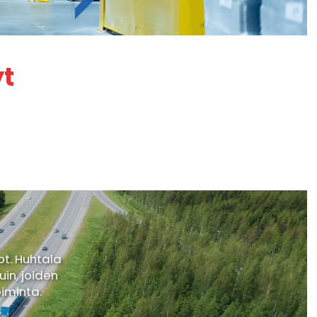
yt
ot. Huhtala
uin, joiden
oiminta.