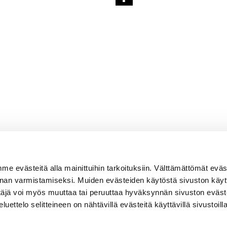
 evästeitä alla mainittuihin tarkoituksiin. Välttämättömät eväs
nnan varmistamiseksi. Muiden evästeiden käytöstä sivuston käytt
ttäjä voi myös muuttaa tai peruuttaa hyväksynnän sivuston eväs
uettelo selitteineen on nähtävillä evästeitä käyttävillä sivustoilla