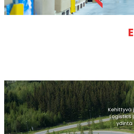
E
Kehittyvä 
Logistics 
ydintä 