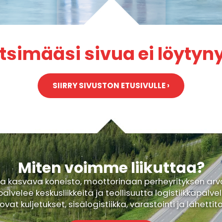
tsimääsi sivua ei löytyn
SIIRRY SIVUSTON ETUSIVULLE ›
Miten voimme liikuttaa?
ja kasvava koneisto, moottorinaan perheyrityksen arv
palvelee keskusliikkeitä ja teollisuutta logistiikkapalvel
ovat kuljetukset, sisälogistiikka, varastointi ja lähettit