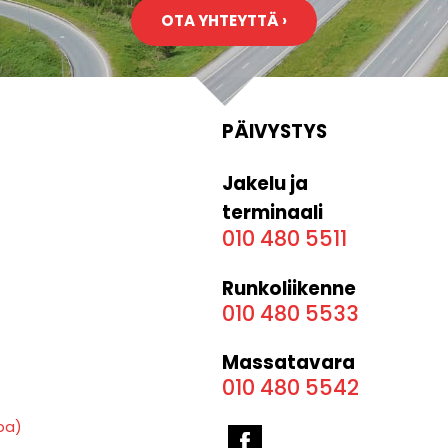
OTA YHTEYTTÄ ›
PÄIVYSTYS
Jakelu ja
terminaali
010 480 5511
Runkoliikenne
010 480 5533
Massatavara
010 480 5542
dpa)