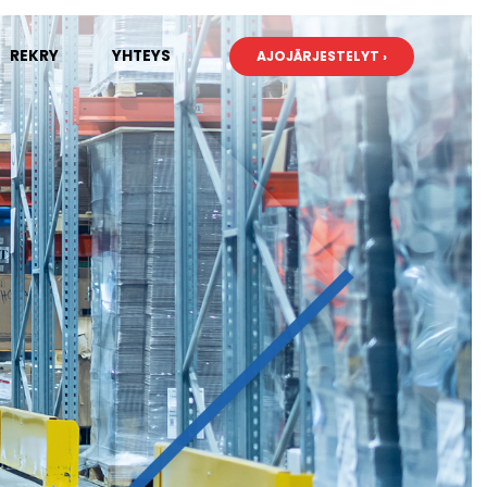
REKRY
YHTEYS
AJOJÄRJESTELYT ›