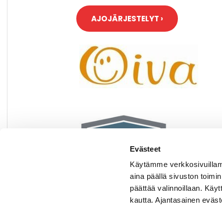
AJOJÄRJESTELYT ›
Evästeet
Käytämme verkkosivuillamme
aina päällä sivuston toimi
päättää valinnoillaan. Käy
kautta. Ajantasainen evästel